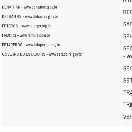
DENATRAN -
www.denatran.gov.br
REC
DETRAN RS -
www.detran.rs.gov.br
SA
FETERGS -
www.fetergs.org.br
SPH
FAMURS -
www.famurs.com.br
FETAPERGS -
www.fetapergs.org.br
SEC
GOVERNO DO ESTADO RS -
www.estado.rs.gov.br
-
ww
SE
SE
TR
TRI
VE