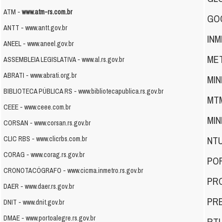
ATM -
www.atm-rs.com.br
GO
ANTT -
www.antt.gov.br
IN
ANEEL -
www.aneel.gov.br
ME
ASSEMBLEIA LEGISLATIVA -
www.al.rs.gov.br
ABRATI -
www.abrati.org.br
MIN
BIBLIOTECA PÚBLICA RS -
www.bibliotecapublica.rs.gov.br
MT
CEEE -
www.ceee.com.br
MIN
CORSAN -
www.corsan.rs.gov.br
NTU
CLIC RBS -
www.clicrbs.com.br
CORAG -
www.corag.rs.gov.br
PO
CRONOTACÓGRAFO -
www.cicma.inmetro.rs.gov.br
PR
DAER -
www.daer.rs.gov.br
PR
DNIT -
www.dnit.gov.br
DMAE -
www.portoalegre.rs.gov.br
RTI