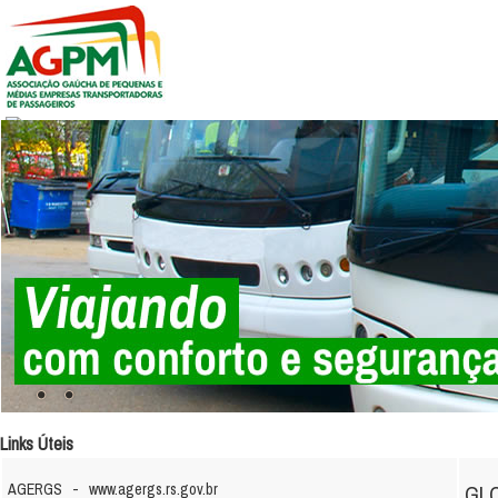
Links Úteis
AGERGS -
www.agergs.rs.gov.br
GL